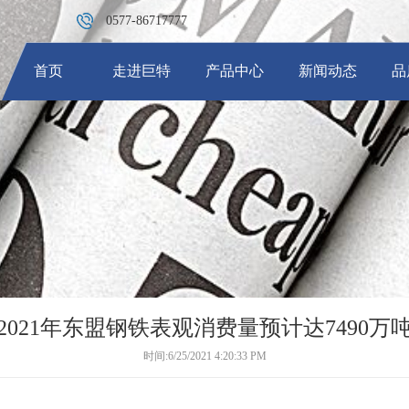
0577-86717777
首页
走进巨特
产品中心
新闻动态
品
·
企业简介
·
不锈钢厚壁管
·
总裁致辞
·
行业资讯
·
企业文化
·
大口径不锈钢厚壁管
·
荣誉资质
·
精英团队
2021年东盟钢铁表观消费量预计达7490万
时间:6/25/2021 4:20:33 PM