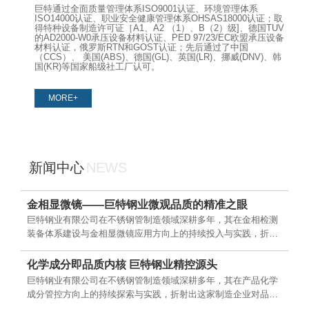
巨特通过全面质量管理体系ISO9001认证、环境管理体系
ISO14000认证、职业安全健康管理体系OHSAS18000认证；取
得特种设备制造许可证［A1、A2 （1）、B（2）级]、德国TUV
的AD2000-W0承压设备材料认证、PED 97/23/EC欧盟承压设备
材料认证，俄罗斯RTN和GOST认证；先后通过了中国
（CCS）、 美国(ABS)、德国(GL)、英国(LR)、挪威(DNV)、韩
国(KR)等国家船级社工厂认可。
MORE+
新闻中心
NEWS
金相显微镜——巨特钢业微观品质的精准之眼
巨特钢业有限公司在不锈钢管制造领域深耕多年，其在金相检测
装备体系建设与金相显微镜应用方向上的持续投入与实践，折射
出这家制造企业对产品微观品质一丝不苟的务实态度。公司产品
涵盖不锈钢厚壁管、无缝管等多元品类，广泛应用于石油化工、
化学成分即品质内核 巨特钢业精控源头
锅炉换热器、海洋工程、核电装备等领域。本文从金相显微镜的
巨特钢业有限公司在不锈钢管制造领域深耕多年，其在产品化学
技术内涵及企业实践等角度，呈现巨特钢业在该领域的务实探索
成分管控方向上的持续探索与实践，折射出这家制造企业对品质
与稳步发展。
从源头抓起的务实态度。公司产品材质涵盖奥氏体不锈钢、双相