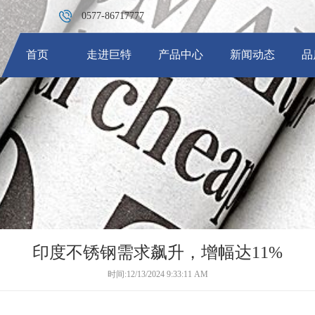
0577-86717777
首页
走进巨特
产品中心
新闻动态
品
·
企业简介
·
不锈钢厚壁管
·
总裁致辞
·
行业资讯
·
企业文化
·
大口径不锈钢厚壁管
·
荣誉资质
·
精英团队
印度不锈钢需求飙升，增幅达11%
时间:12/13/2024 9:33:11 AM